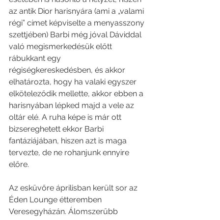
az antik Dior harisnyára (ami a „valami 
régi” címet képviselte a menyasszony 
szettjében) Barbi még jóval Dáviddal 
való megismerkedésük előtt 
rábukkant egy 
régiségkereskedésben, és akkor 
elhatározta, hogy ha valaki egyszer 
elköteleződik mellette, akkor ebben a 
harisnyában lépked majd a vele az 
oltár elé. A ruha képe is már ott 
bizsereghetett ekkor Barbi 
fantáziájában, hiszen azt is maga 
tervezte, de ne rohanjunk ennyire 
előre. 
Az esküvőre áprilisban került sor az 
Éden Lounge étteremben 
Veresegyházán. Álomszerűbb 