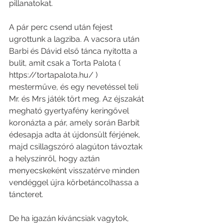
pillanatokat. 
A pár perc csend után fejest 
ugrottunk a lagziba. A vacsora után 
Barbi és Dávid első tánca nyitotta a 
bulit, amit csak a Torta Palota ( 
https://tortapalota.hu/ )  
mesterműve, és egy nevetéssel teli 
Mr. és Mrs játék tört meg. Az éjszakát 
megható gyertyafény keringővel 
koronázta a pár, amely során Barbit 
édesapja adta át újdonsült férjének, 
majd csillagszóró alagúton távoztak 
a helyszínről, hogy aztán 
menyecskeként visszatérve minden 
vendéggel újra körbetáncolhassa a 
táncteret. 
De ha igazán kíváncsiak vagytok, 