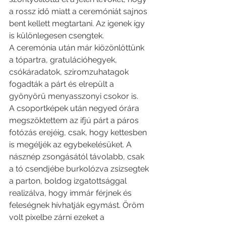
a rossz idő miatt a ceremóniát sajnos 
bent kellett megtartani. Az igenek így 
is különlegesen csengtek. 
A ceremónia után már kiözönlöttünk 
a tópartra, gratulációhegyek, 
csókáradatok, sziromzuhatagok 
fogadták a párt és elrepült a 
gyönyörű menyasszonyi csokor is. 
A csoportképek után negyed órára 
megszöktettem az ifjú párt a páros 
fotózás erejéig, csak, hogy kettesben 
is megéljék az egybekelésüket. A 
násznép zsongásától távolabb, csak 
a tó csendjébe burkolózva zsizsegtek 
a parton, boldog izgatottsággal 
realizálva, hogy immár férjnek és 
feleségnek hívhatják egymást. Öröm 
volt pixelbe zárni ezeket a 