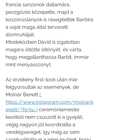
francia sanzonok dallamára, 
pezsgőzés közepette, majd a 
koszorúslányok is rásegítették Barbira 
a saját maga által tervezett 
álomruháját.
Mindeközben Dávid is izgatottan 
magára öltötte öltönyét, és várta, 
hogy megpillanthassa Barbit, immár 
mint menyasszonyt. 
Az érzékeny first-look után már 
felgyorsultak az események, de 
Molnár Benett 
( 
https://www.instagram.com/molnarb
enett/?hl=hu )
 ceremóniamester 
kezéből nem csúszott ki a gyeplő, 
végig nagyon jól koordinálta a 
vendégsereget, így még az sem 
szontyolította el a jelen levőket, hogy 