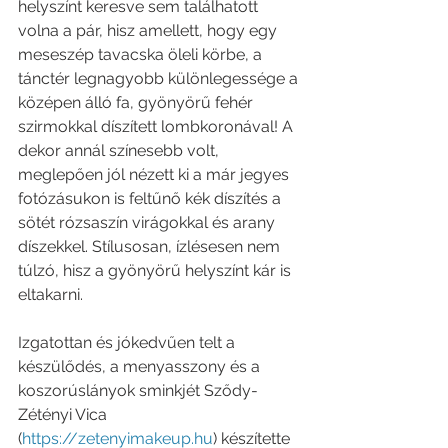
helyszínt keresve sem találhatott 
volna a pár, hisz amellett, hogy egy 
meseszép tavacska öleli körbe, a 
tánctér legnagyobb különlegessége a 
középen álló fa, gyönyörű fehér 
szirmokkal díszített lombkoronával! A 
dekor annál színesebb volt, 
meglepően jól nézett ki a már jegyes 
fotózásukon is feltűnő kék díszítés a 
sötét rózsaszín virágokkal és arany 
díszekkel. Stílusosan, ízlésesen nem 
túlzó, hisz a gyönyörű helyszínt kár is 
eltakarni. 
Izgatottan és jókedvűen telt a 
készülődés, a menyasszony és a 
koszorúslányok sminkjét Sződy-
Zétényi Vica 
(
https://zetenyimakeup.hu
) készítette 