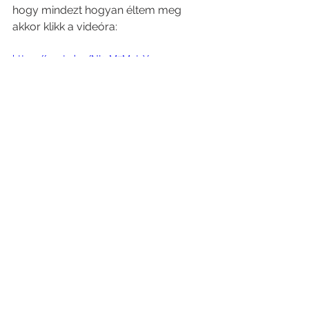
hogy mindezt hogyan éltem meg 
akkor klikk a videóra: 
https://youtu.be/NI3rM7Mot1Y
Az összes megtekintése
Friss bejegyzések