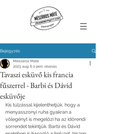
Bejegyzés
Mészáros Máté
2023. aug. 6.
2 perc olvasás
Tavaszi esküvő kis francia
fűszerrel - Barbi és Dávid
esküvője
Kis túlzással kijelenthetjük, hogy a 
menyasszonyi ruha gyakran a 
vőlegényt is megelőzi ha az időrendi 
sorrendet tekintjük. Barbi és Dávid 
esetében is hasonló a helyzet, hiszen 